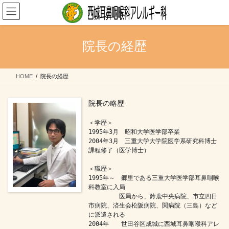
コ
ナ
ン
ビ
テ
ゲ
ン
ー
院長の経歴
ツ
シ
へ
ョ
ス
ン
HOME
院長の経歴
キ
に
ッ
移
プ
動
院長の略歴
＜学歴＞

1995年3月　昭和大学医学部卒業

2004年3月　三重大学大学院医学系研究科博士
課程修了（医学博士）

＜職歴＞

1995年～　郷里である三重大学医学部耳鼻咽喉
科教室に入局

　　　　　医局から、鈴鹿中央病院、市立四日
市病院、済生会松阪病院、関病院（三島）など
に派遣される

2004年　　世田谷区成城に西城耳鼻咽喉科アレ