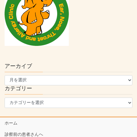
アーカイブ
ア
ー
カ
カテゴリー
イ
カ
ブ
テ
ゴ
リ
ホーム
ー
診察前の患者さんへ