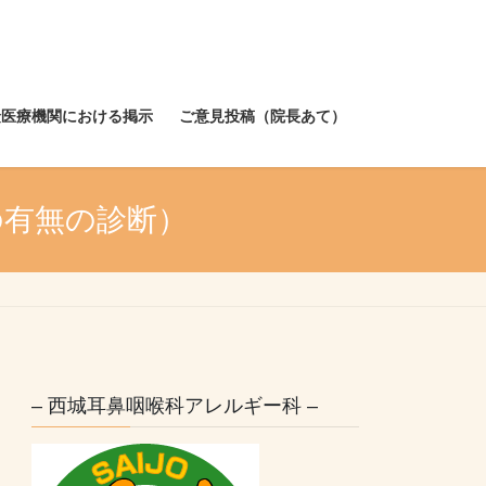
険医療機関における掲示
ご意見投稿（院長あて）
の有無の診断）
– 西城耳鼻咽喉科アレルギー科 –