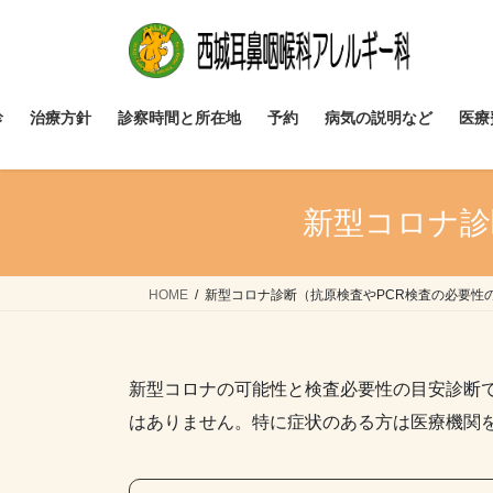
コ
ナ
ン
ビ
テ
ゲ
ン
ー
ツ
シ
診
治療方針
診察時間と所在地
予約
病気の説明など
医療
へ
ョ
ス
ン
キ
に
新型コロナ診
ッ
移
プ
動
HOME
新型コロナ診断（抗原検査やPCR検査の必要性
新型コロナの可能性と検査必要性の目安診断
はありません。特に症状のある方は医療機関