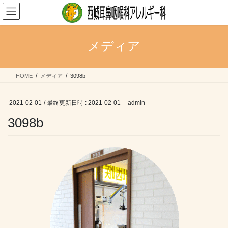
コ
ナ
ン
ビ
テ
ゲ
ン
ー
メディア
ツ
シ
へ
ョ
ス
ン
HOME
メディア
3098b
キ
に
ッ
移
プ
動
2021-02-01
/ 最終更新日時 :
2021-02-01
admin
3098b