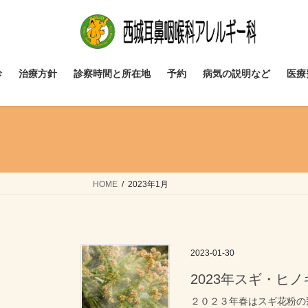
コ
ナ
ン
ビ
テ
ゲ
ン
ー
ツ
シ
診
治療方針
診察時間と所在地
予約
病気の説明など
医療
へ
ョ
ス
ン
キ
に
ッ
移
プ
動
HOME
2023年1月
2023-01-30
2023年スギ・ヒ
２０２３年春はスギ花粉の