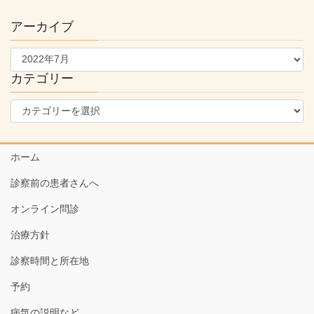
アーカイブ
ア
ー
カ
カテゴリー
イ
カ
ブ
テ
ゴ
リ
ホーム
ー
診察前の患者さんへ
オンライン問診
治療方針
診察時間と所在地
予約
病気の説明など