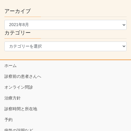
アーカイブ
ア
ー
カ
カテゴリー
イ
カ
ブ
テ
ゴ
リ
ホーム
ー
診察前の患者さんへ
オンライン問診
治療方針
診察時間と所在地
予約
病気の説明など