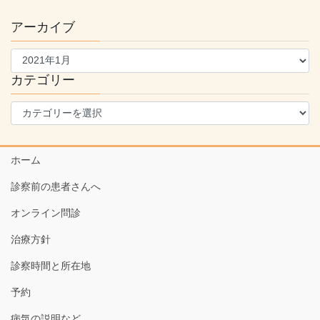
アーカイブ
ア
ー
カ
カテゴリー
イ
カ
ブ
テ
ゴ
リ
ホーム
ー
診察前の患者さんへ
オンライン問診
治療方針
診察時間と所在地
予約
病気の説明など