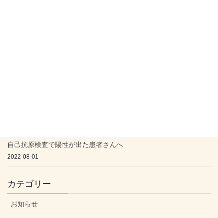
2023年スギ・ヒノキ花粉症対策-今から間に合う対策-
2023-01-30
2023年春のスギヒノキ花粉飛散予測（東京）：非常
に多い
2023-01-14
新型コロナの療養期間が短縮されましたが・・・
2022-09-11
自己抗原検査で陽性が出た患者さんへ
2022-08-01
カテゴリー
お知らせ